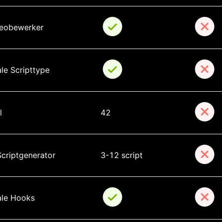
eobewerker
ale Scripttype
l
42
Scriptgenerator
3-12 script
ale Hooks