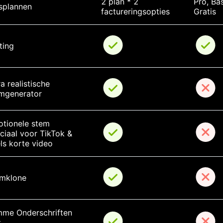
2 plan * 2 
Pro, Bas
jsplannen
factureringsopties
Gratis
ting
ra realistische 
mgenerator
tionele stem 
ciaal voor TikTok & 
ls korte video
mklone
mme Onderschriften 
 