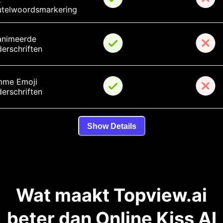
utelwoordsmarkering
nimeerde 
erschriften
mme Emoji 
erschriften
Show Details
Wat maakt Topview.ai
beter dan Online Kiss AI