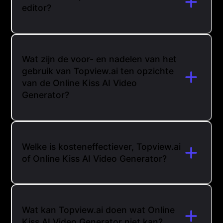
editor?
Wat zijn de voor- en nadelen van het
gebruik van Topview.ai ten opzichte
van de Online Kiss AI Video
Generator?
Welke is kosteneffectiever, Topview.ai
of Online Kiss AI Video Generator?
Wat kan Topview.ai doen wat Online
Kiss AI Video Generator niet kan?