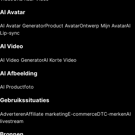
AI Avatar
AI Avatar Generator
Product Avatar
Ontwerp Mijn Avatar
AI
Lip-sync
AI Video
AI Video Generator
AI Korte Video
AI Afbeelding
AI Productfoto
Gebruikssituaties
Adverteren
Affiliate marketing
E-commerce
DTC-merken
AI
livestream
Bronnen