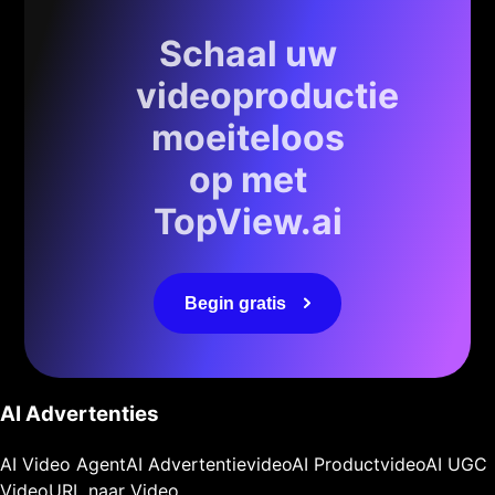
Schaal uw
videoproductie
moeiteloos
op met
TopView.ai
Begin gratis
AI Advertenties
AI Video Agent
AI Advertentievideo
AI Productvideo
AI UGC
Video
URL naar Video