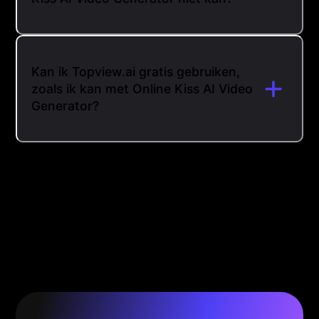
Kan ik Topview.ai gratis gebruiken,
zoals ik kan met Online Kiss AI Video
Generator?