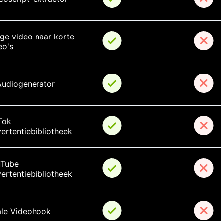
ge video naar korte 
eo's
Audiogenerator
Tok 
ertentiebibliotheek
Tube 
ertentiebibliotheek
ale Videohook