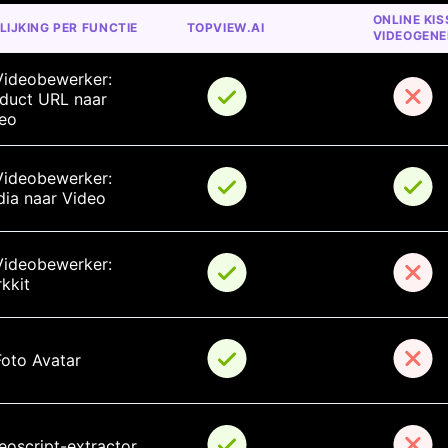
ONLINE KISS
LIJKING PER FUNCTIE
TOPVIEW.AI
VIDEOGEN
Videobewerker: 
duct URL naar 
eo
Videobewerker: 
ia naar Video
Videobewerker: 
kkit
Foto Avatar
eoscript-extractor