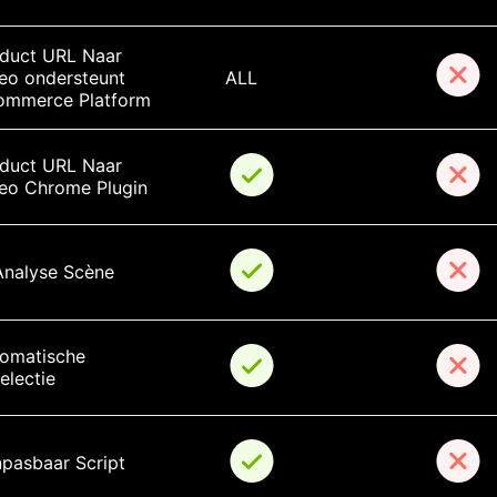
duct URL Naar 
eo ondersteunt 
ALL
mmerce Platform
duct URL Naar 
eo Chrome Plugin
Analyse Scène
omatische 
pelectie
pasbaar Script