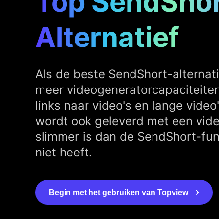
Top SendSho
Alternatief
Als de beste SendShort-alternati
meer videogeneratorcapaciteiten
links naar video's en lange video'
wordt ook geleverd met een vide
slimmer is dan de SendShort-fun
niet heeft.
Begin met het gebruiken van Topview