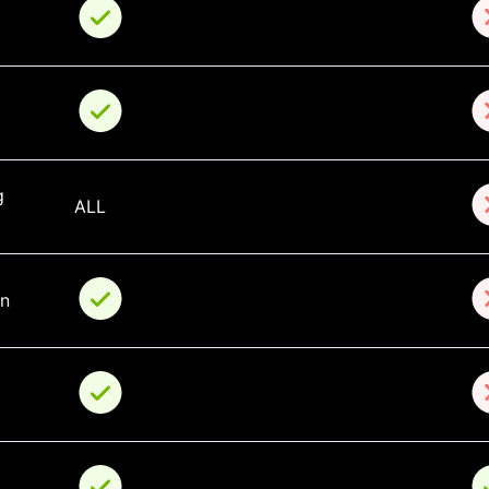
g 
ALL
in