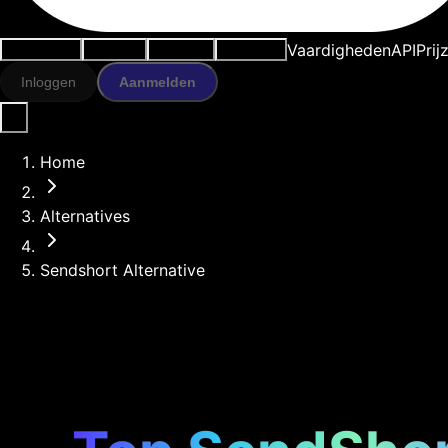
Vaardigheden
API
Prij
Use cases
AI-tools
Bronnen
Modellen
Inloggen
Aanmelden
Home
Alternatives
Sendshort Alternative