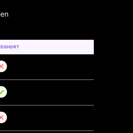
ven
NDSHORT