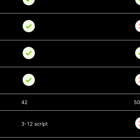
42
5
3-12 script