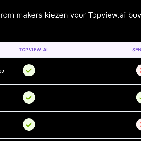
rom makers kiezen voor Topview.ai bo
TOPVIEW.AI
SE
eo