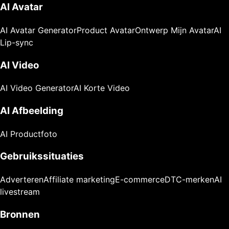
AI Avatar
AI Avatar Generator
Product Avatar
Ontwerp Mijn Avatar
AI
Lip-sync
AI Video
AI Video Generator
AI Korte Video
AI Afbeelding
AI Productfoto
Gebruikssituaties
Adverteren
Affiliate marketing
E-commerce
DTC-merken
AI
livestream
Bronnen