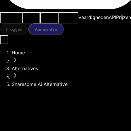
Use cases
AI-tools
Bronnen
Modellen
Vaardigheden
API
Prijze
Inloggen
Aanmelden
Home
Alternatives
Sharesome Ai Alternative