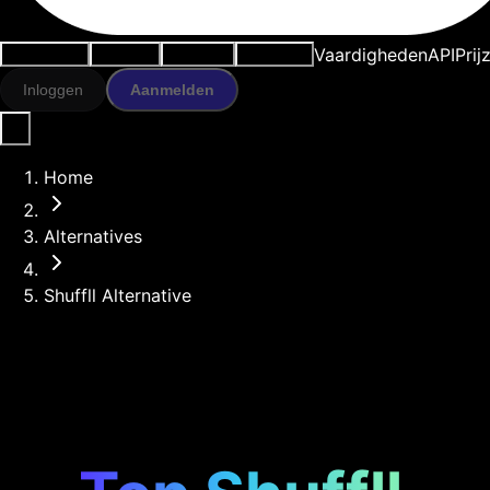
Vaardigheden
API
Prij
Use cases
AI-tools
Bronnen
Modellen
Inloggen
Aanmelden
Home
Alternatives
Shuffll Alternative