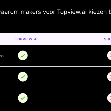
aarom makers voor Topview.ai kiezen 
TOPVIEW.AI
SH
eo