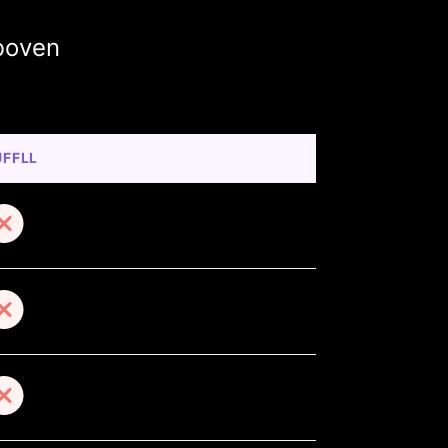
boven
UFFLL