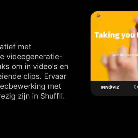
atief met
de videogeneratie-
nks om in video's en
iende clips. Ervaar
deobewerking met
zig zijn in Shuffll.