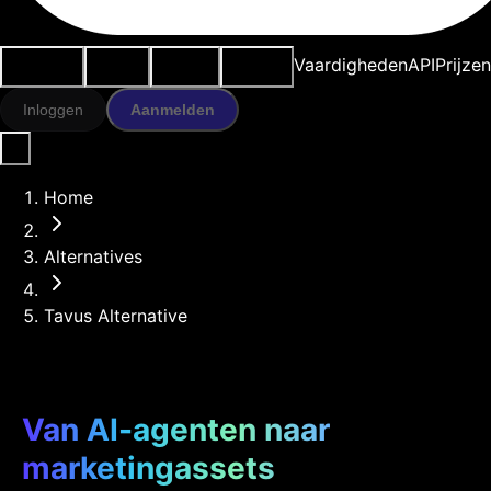
Use cases
AI-tools
Bronnen
Modellen
Vaardigheden
API
Prijze
Inloggen
Aanmelden
Home
Alternatives
Tavus Alternative
Van AI-agenten naar
marketingassets