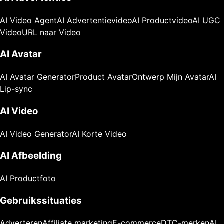
AI Video Agent
AI Advertentievideo
AI Productvideo
AI UGC
Video
URL naar Video
AI Avatar
AI Avatar Generator
Product Avatar
Ontwerp Mijn Avatar
AI
Lip-sync
AI Video
AI Video Generator
AI Korte Video
AI Afbeelding
AI Productfoto
Gebruikssituaties
Adverteren
Affiliate marketing
E-commerce
DTC-merken
AI