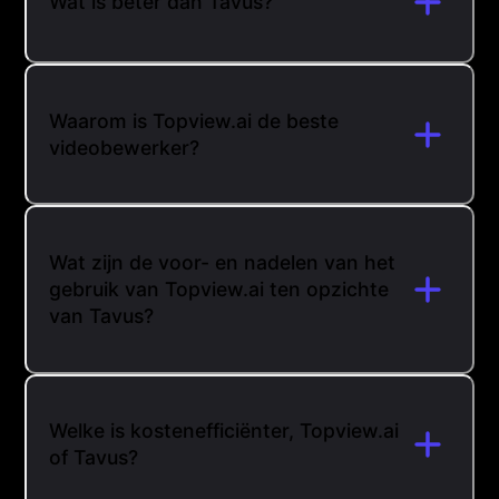
Wat is beter dan Tavus?
Waarom is Topview.ai de beste
videobewerker?
Wat zijn de voor- en nadelen van het
gebruik van Topview.ai ten opzichte
van Tavus?
Welke is kostenefficiënter, Topview.ai
of Tavus?