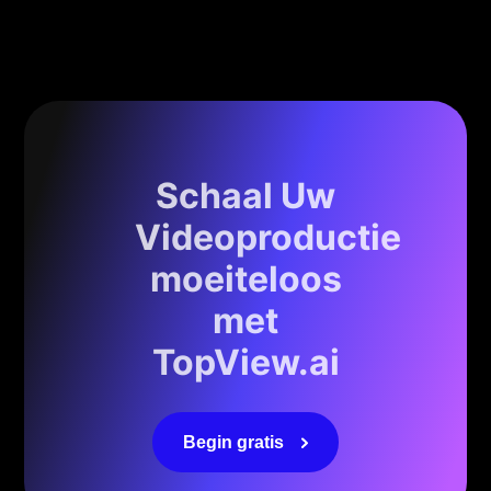
Schaal Uw
Videoproductie
moeiteloos
met
TopView.ai
Begin gratis