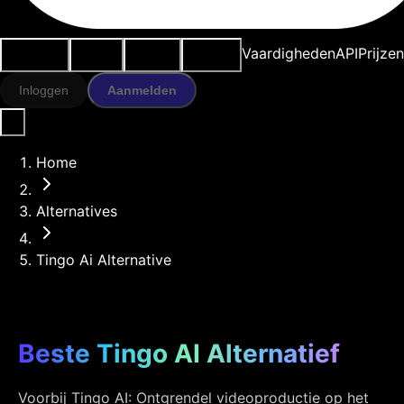
Use cases
AI-tools
Bronnen
Modellen
Vaardigheden
API
Prijze
Inloggen
Aanmelden
Home
Alternatives
Tingo Ai Alternative
Beste Tingo AI Alternatief
Voorbij Tingo AI: Ontgrendel videoproductie op het