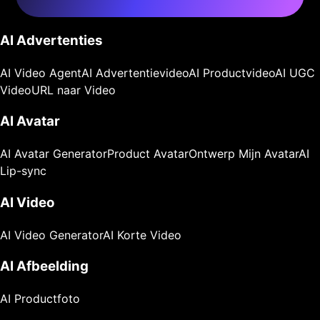
AI Advertenties
AI Video Agent
AI Advertentievideo
AI Productvideo
AI UGC
Video
URL naar Video
AI Avatar
AI Avatar Generator
Product Avatar
Ontwerp Mijn Avatar
AI
Lip-sync
AI Video
AI Video Generator
AI Korte Video
AI Afbeelding
AI Productfoto