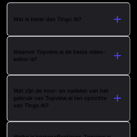
Wat is beter dan Tingo AI?
Waarom Topview.ai de beste video-
editor is?
Wat zijn de voor- en nadelen van het
gebruik van Topview.ai ten opzichte
van Tingo AI?
Welke is kosteneffectiever, Topview.ai