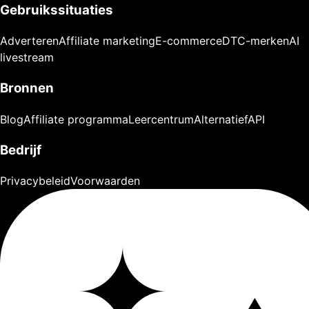
Gebruikssituaties
Adverteren
Affiliate marketing
E-commerce
DTC-merken
AI
livestream
Bronnen
Blog
Affiliate programma
Leercentrum
Alternatief
API
Bedrijf
Privacybeleid
Voorwaarden