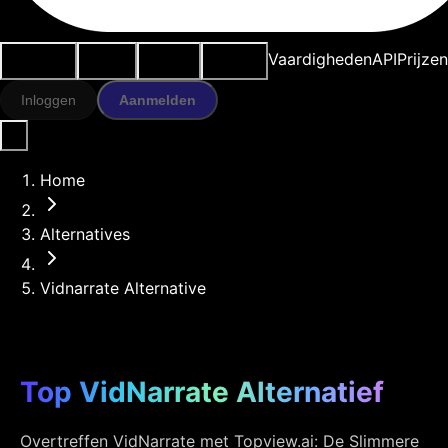
Use cases
AI-tools
Bronnen
Modellen
Vaardigheden
API
Prijze
Inloggen
Aanmelden
Home
Alternatives
Vidnarrate Alternative
Top VidNarrate Alternatief
Overtreffen VidNarrate met Topview.ai: De Slimmere