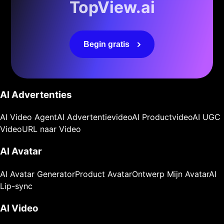
TopView.ai
Begin gratis
AI Advertenties
AI Video Agent
AI Advertentievideo
AI Productvideo
AI UGC
Video
URL naar Video
AI Avatar
AI Avatar Generator
Product Avatar
Ontwerp Mijn Avatar
AI
Lip-sync
AI Video