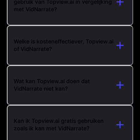
gebruik van Topview.ai in vergelijking
met VidNarrate?
Welke is kosteneffectiever, Topview.ai
of VidNarrate?
Wat kan Topview.ai doen dat
VidNarrate niet kan?
Kan ik Topview.ai gratis gebruiken
zoals ik kan met VidNarrate?