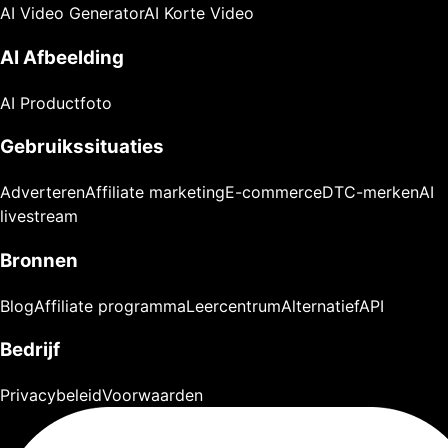
AI Video Generator
AI Korte Video
AI Afbeelding
AI Productfoto
Gebruikssituaties
Adverteren
Affiliate marketing
E-commerce
DTC-merken
AI
livestream
Bronnen
Blog
Affiliate programma
Leercentrum
Alternatief
API
Bedrijf
Privacybeleid
Voorwaarden