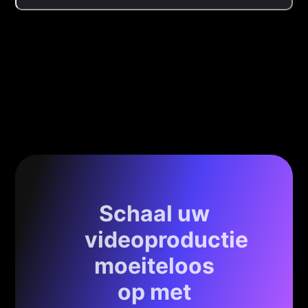
Schaal uw
videoproductie
moeiteloos
op met