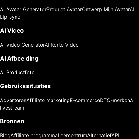
AI Avatar Generator
Product Avatar
Ontwerp Mijn Avatar
AI
Lip-sync
AI Video
AI Video Generator
AI Korte Video
AI Afbeelding
AI Productfoto
Gebruikssituaties
Adverteren
Affiliate marketing
E-commerce
DTC-merken
AI
livestream
Bronnen
Blog
Affiliate programma
Leercentrum
Alternatief
API