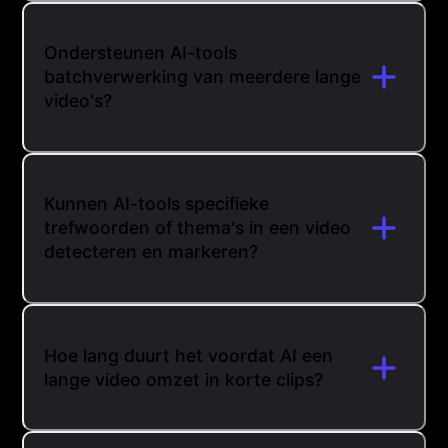
Ondersteunen AI-tools
batchverwerking van meerdere lange
video's?
Kunnen AI-tools specifieke
trefwoorden of thema's in een video
detecteren en markeren?
Hoe lang duurt het voordat AI een
lange video omzet in korte clips?