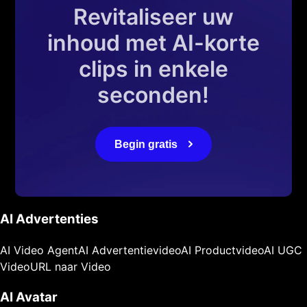
Revitaliseer uw
inhoud met AI-korte
clips in enkele
seconden!
Begin gratis
AI Advertenties
AI Video Agent
AI Advertentievideo
AI Productvideo
AI UGC
Video
URL naar Video
AI Avatar