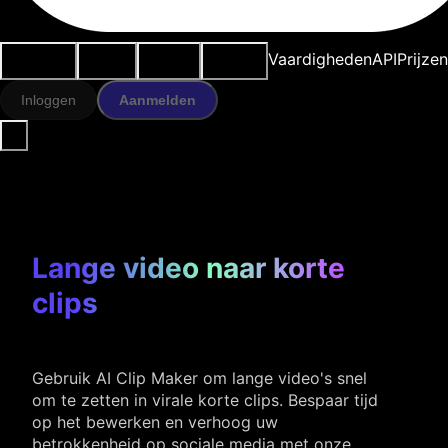
Use cases
AI-tools
Bronnen
Modellen
Vaardigheden
API
Prijze
Inloggen
Aanmelden
Lange video naar korte
clips
Gebruik AI Clip Maker om lange video's snel
om te zetten in virale korte clips. Bespaar tijd
op het bewerken en verhoog uw
betrokkenheid op sociale media met onze