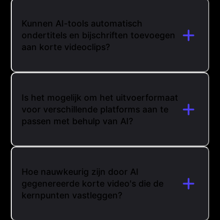
Kunnen AI-tools automatisch
ondertitels en bijschriften toevoegen
aan korte videoclips?
Is het mogelijk om het uitvoerformaat
voor verschillende platforms aan te
passen met behulp van AI?
Hoe nauwkeurig zijn door AI
gegenereerde korte video's die de
kernpunten vastleggen?