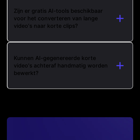
Zijn er gratis AI-tools beschikbaar
voor het converteren van lange
video's naar korte clips?
Kunnen AI-gegenereerde korte
video's achteraf handmatig worden
bewerkt?