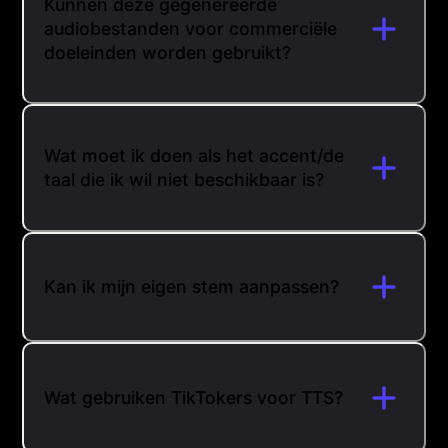
Kunnen deze gegenereerde
audiobestanden voor commerciële
doeleinden worden gebruikt?
Wat moet ik doen als het accent/de
taal die ik wil niet beschikbaar is?
Kan ik mijn eigen stem aanpassen?
Wat gebruiken TikTokers voor TTS?