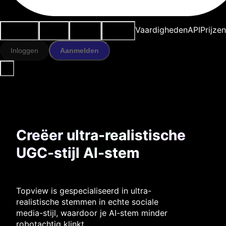
Use cases
AI-tools
Bronnen
Modellen
Vaardigheden
API
Prijze
Inloggen
Aanmelden
Creëer ultra-realistische
UGC-stijl AI-stem
Topview is gespecialiseerd in ultra-
realistische stemmen in echte sociale
media-stijl, waardoor je AI-stem minder
robotachtig klinkt.