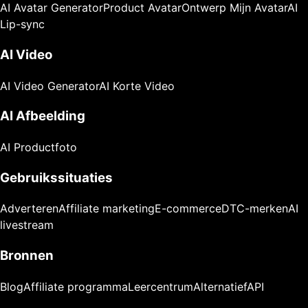
AI Avatar Generator
Product Avatar
Ontwerp Mijn Avatar
AI
Lip-sync
AI Video
AI Video Generator
AI Korte Video
AI Afbeelding
AI Productfoto
Gebruikssituaties
Adverteren
Affiliate marketing
E-commerce
DTC-merken
AI
livestream
Bronnen
Blog
Affiliate programma
Leercentrum
Alternatief
API