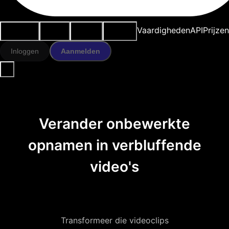
Use cases
AI-tools
Bronnen
Modellen
Vaardigheden
API
Prijze
Inloggen
Aanmelden
Verander onbewerkte
opnamen in verbluffende
video's
Transformeer die videoclips