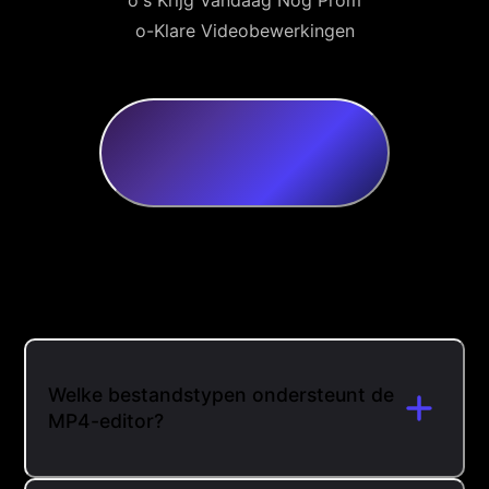
o's Krijg Vandaag Nog Prom
o-Klare Videobewerkingen
Welke bestandstypen ondersteunt de
MP4-editor?