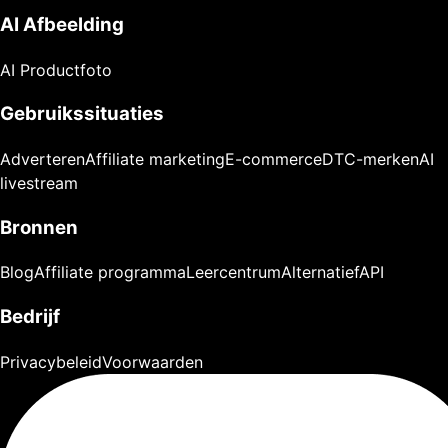
AI Afbeelding
AI Productfoto
Gebruikssituaties
Adverteren
Affiliate marketing
E-commerce
DTC-merken
AI
livestream
Bronnen
Blog
Affiliate programma
Leercentrum
Alternatief
API
Bedrijf
Privacybeleid
Voorwaarden