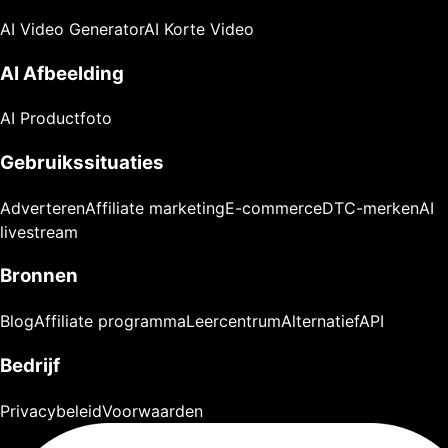
AI Video Generator
AI Korte Video
AI Afbeelding
AI Productfoto
Gebruikssituaties
Adverteren
Affiliate marketing
E-commerce
DTC-merken
AI
livestream
Bronnen
Blog
Affiliate programma
Leercentrum
Alternatief
API
Bedrijf
Privacybeleid
Voorwaarden