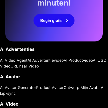
minuten!
Begin gratis
AI Advertenties
AI Video Agent
AI Advertentievideo
AI Productvideo
AI UGC
Video
URL naar Video
AI Avatar
AI Avatar Generator
Product Avatar
Ontwerp Mijn Avatar
AI
Lip-sync
AI Video