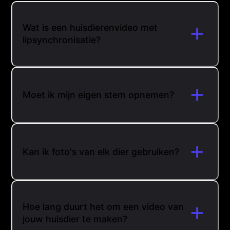
Wat is een huisdierenvideo met
lipsynchronisatie?
Moet ik mijn eigen stem opnemen?
Kan ik foto's van elk dier gebruiken?
Hoe lang duurt het om een video van
jouw huisdier te maken?