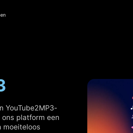
zen
3
en YouTube2MP3-
t ons platform een
m moeiteloos