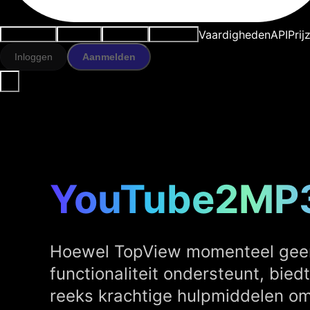
Vaardigheden
API
Prij
Use cases
AI-tools
Bronnen
Modellen
Inloggen
Aanmelden
YouTube2MP
Hoewel TopView momenteel ge
functionaliteit ondersteunt, bied
reeks krachtige hulpmiddelen o