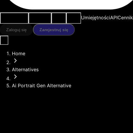
Przypadki
Narzędzia
Zasoby
Modele
Umiejętności
API
Cennik
użycia
AI
Zaloguj się
Zarejestruj się
Home
Alternatives
Ai Portrait Gen Alternative