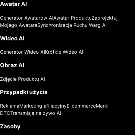
Awatar AI
Generator Awatarów AI
Awatar Produktu
Zaprojektuj
Mojego Awatara
Synchronizacja Ruchu Warg AI
Wideo AI
Generator Wideo AI
Krótkie Wideo AI
Obraz AI
Zdjęcie Produktu AI
Przypadki użycia
Reklama
Marketing afiliacyjny
E-commerce
Marki
DTC
Transmisja na żywo AI
Zasoby