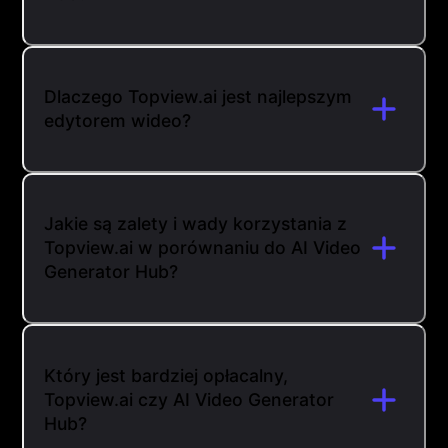
Dlaczego Topview.ai jest najlepszym
edytorem wideo?
Jakie są zalety i wady korzystania z
Topview.ai w porównaniu do AI Video
Generator Hub?
Który jest bardziej opłacalny,
Topview.ai czy AI Video Generator
Hub?