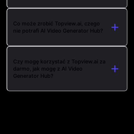
Co może zrobić Topview.ai, czego
nie potrafi AI Video Generator Hub?
Czy mogę korzystać z Topview.ai za
darmo, jak mogę z AI Video
Generator Hub?