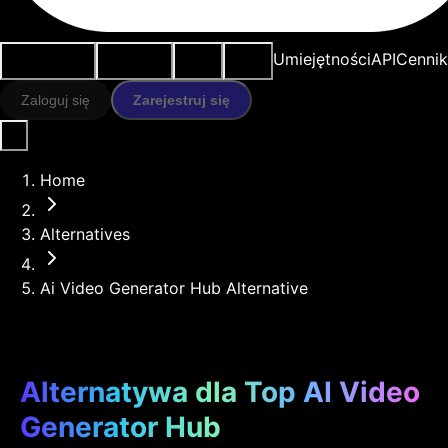
Przypadki
Narzędzia
Zasoby
Modele
Umiejętności
API
Cennik
użycia
AI
Zaloguj się
Zarejestruj się
Home
Alternatives
Ai Video Generator Hub Alternative
Alternatywa dla Top AI Video
Generator Hub