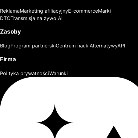
Reklama
Marketing afiliacyjny
E-commerce
Marki
DTC
Transmisja na żywo AI
Zasoby
Blog
Program partnerski
Centrum nauki
Alternatywy
API
Firma
Polityka prywatności
Warunki