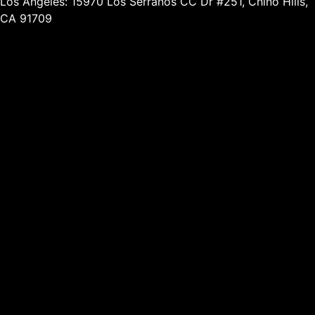
Los Angeles: 15970 Los Serranos CC Dr #251, Chino Hills,
CA 91709