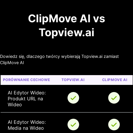
ClipMove AI vs
Topview.ai
Dowiedz się, dlaczego twórcy wybierają Topview.ai zamiast
ClipMove AI
PORÓWNANIE CECHOWE
TOPVIEW.AI
CLIPMOVE AI
AI Edytor Wideo: 
Produkt URL na 
Wideo
AI Edytor Wideo: 
Media na Wideo