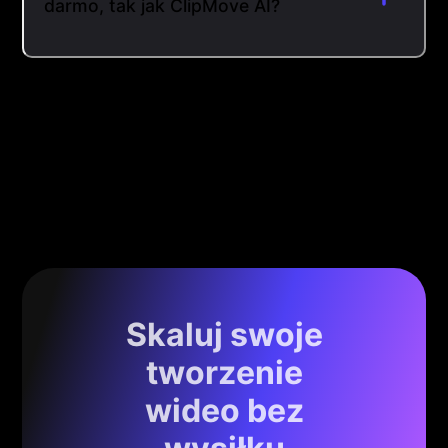
darmo, tak jak ClipMove AI?
Skaluj swoje
tworzenie
wideo bez