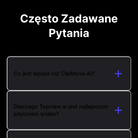
Często Zadawane
Pytania
Co jest lepsze niż ClipMove AI?
Dlaczego Topview.ai jest najlepszym
edytorem wideo?