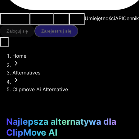
Przypadki
Narzędzia
Zasoby
Modele
Umiejętności
API
Cennik
użycia
AI
Zaloguj się
Zarejestruj się
Home
Alternatives
Clipmove Ai Alternative
Najlepsza alternatywa dla
ClipMove AI