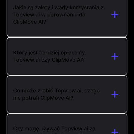
Jakie są zalety i wady korzystania z
Topview.ai w porównaniu do
ClipMove AI?
Który jest bardziej opłacalny:
Topview.ai czy ClipMove AI?
Co może zrobić Topview.ai, czego
nie potrafi ClipMove AI?
Czy mogę używać Topview.ai za