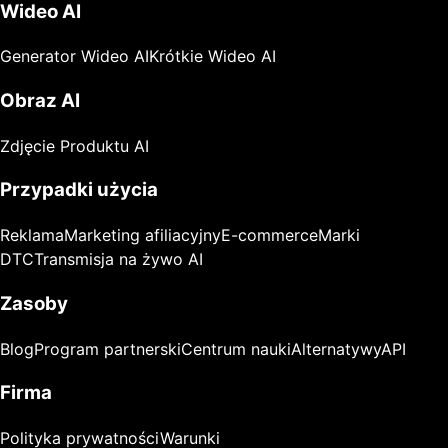
Wideo AI
Generator Wideo AI
Krótkie Wideo AI
Obraz AI
Zdjęcie Produktu AI
Przypadki użycia
Reklama
Marketing afiliacyjny
E-commerce
Marki
DTC
Transmisja na żywo AI
Zasoby
Blog
Program partnerski
Centrum nauki
Alternatywy
API
Firma
Polityka prywatności
Warunki