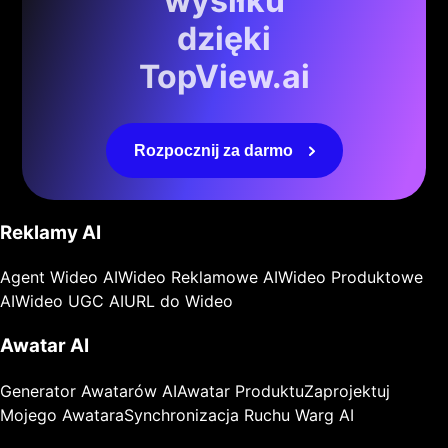
wysiłku
dzięki
TopView.ai
Rozpocznij za darmo
Reklamy AI
Agent Wideo AI
Wideo Reklamowe AI
Wideo Produktowe
AI
Wideo UGC AI
URL do Wideo
Awatar AI
Generator Awatarów AI
Awatar Produktu
Zaprojektuj
Mojego Awatara
Synchronizacja Ruchu Warg AI