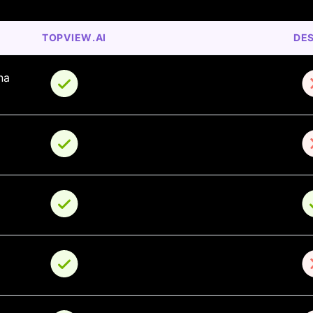
TOPVIEW.AI
DES
na 