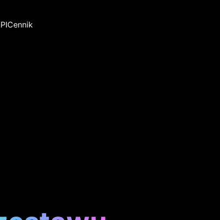
PI
Cennik