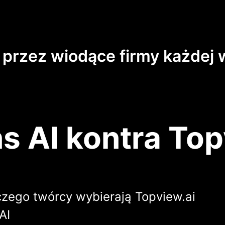
 przez wiodące firmy każdej w
s AI kontra Top
czego twórcy wybierają Topview.ai
AI