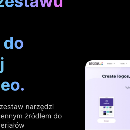
zestawu
 do
j
eo.
 zestaw narzędzi
 cennym źródłem do
eriałów