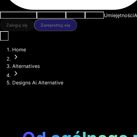
Umiejętności
A
Przypadki użycia
Narzędzia AI
Zasoby
Modele
Zaloguj się
Zarejestruj się
Home
Alternatives
Designs Ai Alternative