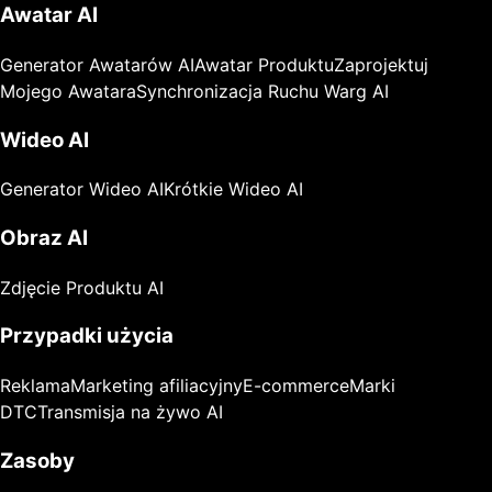
Awatar AI
Generator Awatarów AI
Awatar Produktu
Zaprojektuj
Mojego Awatara
Synchronizacja Ruchu Warg AI
Wideo AI
Generator Wideo AI
Krótkie Wideo AI
Obraz AI
Zdjęcie Produktu AI
Przypadki użycia
Reklama
Marketing afiliacyjny
E-commerce
Marki
DTC
Transmisja na żywo AI
Zasoby