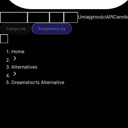
Przypadki
Narzędzia
Zasoby
Modele
Umiejętności
API
Cennik
użycia
AI
Zaloguj się
Zarejestruj się
Home
Alternatives
Dreamshorts Alternative