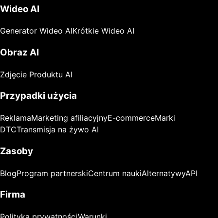
Wideo AI
Generator Wideo AI
Krótkie Wideo AI
Obraz AI
Zdjęcie Produktu AI
Przypadki użycia
Reklama
Marketing afiliacyjny
E-commerce
Marki
DTC
Transmisja na żywo AI
Zasoby
Blog
Program partnerski
Centrum nauki
Alternatywy
API
Firma
Polityka prywatności
Warunki