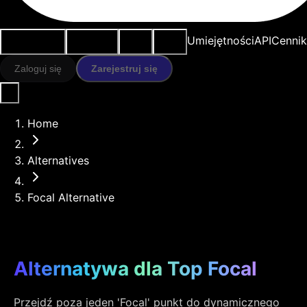
Przypadki
Narzędzia
Zasoby
Modele
Umiejętności
API
Cennik
użycia
AI
Zaloguj się
Zarejestruj się
Home
Alternatives
Focal Alternative
Alternatywa dla Top Focal
Przejdź poza jeden 'Focal' punkt do dynamicznego