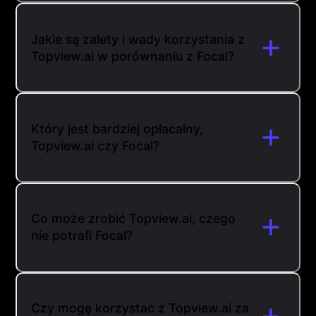
Jakie są zalety i wady korzystania z
Topview.ai w porównaniu z Focal?
Który jest bardziej opłacalny,
Topview.ai czy Focal?
Co może zrobić Topview.ai, czego
nie potrafi Focal?
Czy mogę korzystać z Topview.ai za