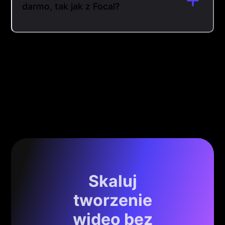
darmo, tak jak z Focal?
Skaluj
tworzenie
wideo bez