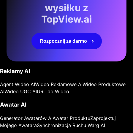
wysiłku z
TopView.ai
Rozpocznij za darmo
Reklamy AI
Agent Wideo AI
Wideo Reklamowe AI
Wideo Produktowe
AI
Wideo UGC AI
URL do Wideo
Awatar AI
Generator Awatarów AI
Awatar Produktu
Zaprojektuj
Mojego Awatara
Synchronizacja Ruchu Warg AI