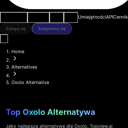
Przypadki
Narzędzia
Zasoby
Modele
Umiejętności
API
Cennik
użycia
AI
Zaloguj się
Zarejestruj się
Home
Alternatives
Oxolo Alternative
Top Oxolo Alternatywa
Jako najlepsza alternatywa dla Oxolo, Topview.ai