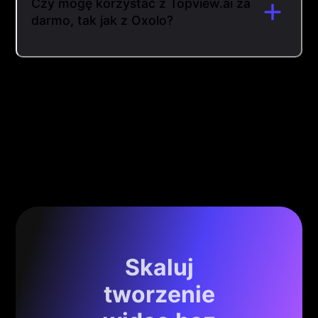
Czy mogę korzystać z Topview.ai za
darmo, tak jak z Oxolo?
Skaluj
tworzenie