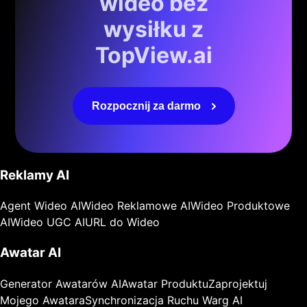
wideo bez
wysiłku z
TopView.ai
Rozpocznij za darmo
Reklamy AI
Agent Wideo AI
Wideo Reklamowe AI
Wideo Produktowe
AI
Wideo UGC AI
URL do Wideo
Awatar AI
Generator Awatarów AI
Awatar Produktu
Zaprojektuj
Mojego Awatara
Synchronizacja Ruchu Warg AI