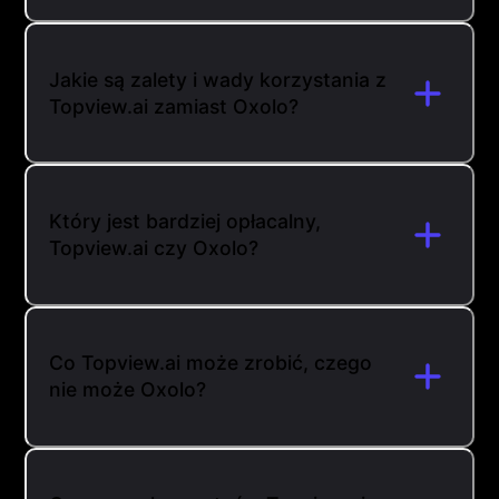
Jakie są zalety i wady korzystania z
Topview.ai zamiast Oxolo?
Który jest bardziej opłacalny,
Topview.ai czy Oxolo?
Co Topview.ai może zrobić, czego
nie może Oxolo?