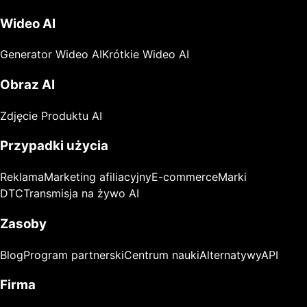
Wideo AI
Generator Wideo AI
Krótkie Wideo AI
Obraz AI
Zdjęcie Produktu AI
Przypadki użycia
Reklama
Marketing afiliacyjny
E-commerce
Marki
DTC
Transmisja na żywo AI
Zasoby
Blog
Program partnerski
Centrum nauki
Alternatywy
API
Firma