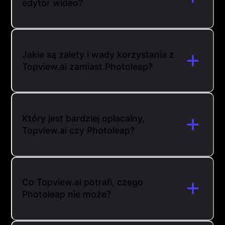
edytor wideo?
Jakie są zalety i wady korzystania z
Topview.ai zamiast Photoleap?
Który jest bardziej opłacalny,
Topview.ai czy Photoleap?
Co Topview.ai potrafi, czego
Photoleap nie może?