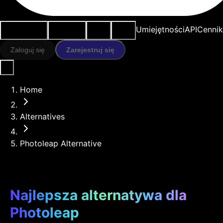
Przypadki
Narzędzia
Zasoby
Modele
Umiejętności
API
Cennik
użycia
AI
Zaloguj się
Zarejestruj się
Home
Alternatives
Photoleap Alternative
Najlepsza alternatywa dla
Photoleap