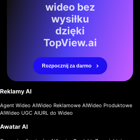
wideo bez
wysiłku
dzięki
TopView.ai
Rozpocznij za darmo
Reklamy AI
Agent Wideo AI
Wideo Reklamowe AI
Wideo Produktowe
AI
Wideo UGC AI
URL do Wideo
Awatar AI