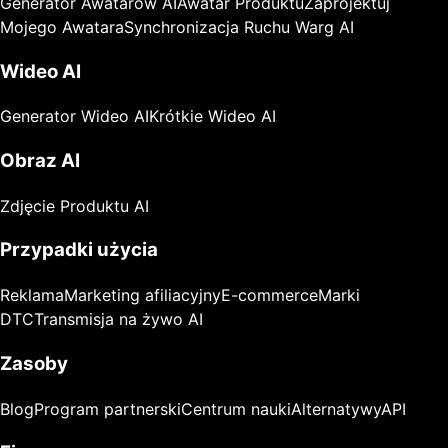
Generator Awatarów AI
Awatar Produktu
Zaprojektuj
Mojego Awatara
Synchronizacja Ruchu Warg AI
Wideo AI
Generator Wideo AI
Krótkie Wideo AI
Obraz AI
Zdjęcie Produktu AI
Przypadki użycia
Reklama
Marketing afiliacyjny
E-commerce
Marki
DTC
Transmisja na żywo AI
Zasoby
Blog
Program partnerski
Centrum nauki
Alternatywy
API