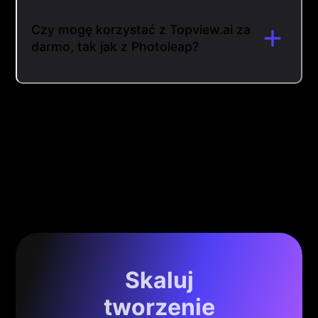
Czy mogę korzystać z Topview.ai za
darmo, tak jak z Photoleap?
Skaluj
tworzenie