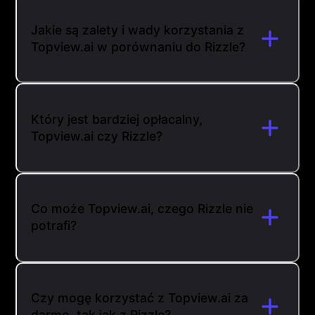
Jakie są zalety i wady korzystania z
Topview.ai w porównaniu do Rizzle?
Który jest bardziej opłacalny,
Topview.ai czy Rizzle?
Co może Topview.ai, czego Rizzle nie
potrafi?
Czy mogę korzystać z Topview.ai za
darmo, tak jak z Rizzle?