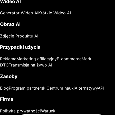
Wideo AI
Generator Wideo AI
Krótkie Wideo AI
Obraz AI
Zdjęcie Produktu AI
Przypadki użycia
Reklama
Marketing afiliacyjny
E-commerce
Marki
DTC
Transmisja na żywo AI
Zasoby
Blog
Program partnerski
Centrum nauki
Alternatywy
API
Firma
Polityka prywatności
Warunki