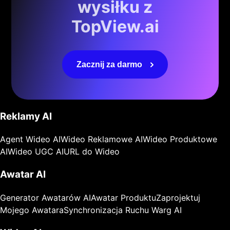
wysiłku z
TopView.ai
Zacznij za darmo
Reklamy AI
Agent Wideo AI
Wideo Reklamowe AI
Wideo Produktowe
AI
Wideo UGC AI
URL do Wideo
Awatar AI
Generator Awatarów AI
Awatar Produktu
Zaprojektuj
Mojego Awatara
Synchronizacja Ruchu Warg AI