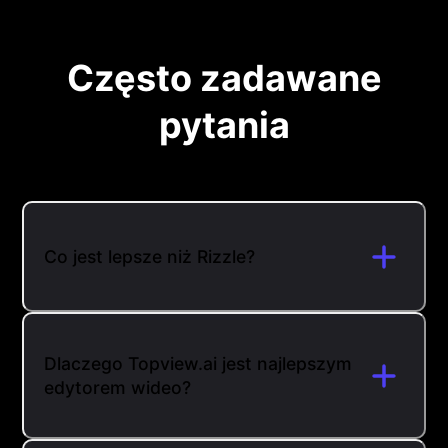
Często zadawane
pytania
Co jest lepsze niż Rizzle?
Dlaczego Topview.ai jest najlepszym
edytorem wideo?