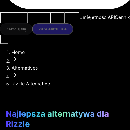
Przypadki
Narzędzia
Zasoby
Modele
Umiejętności
API
Cennik
użycia
AI
Zaloguj się
Zarejestruj się
Home
Alternatives
Rizzle Alternative
Najlepsza alternatywa dla
Rizzle