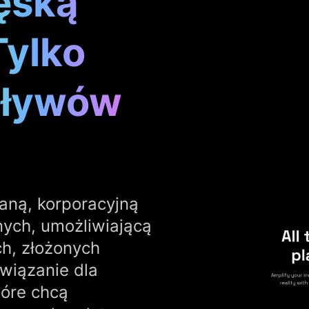
ęską
Tylko
pływów
aną, korporacyjną
nych, umożliwiającą
h, złożonych
wiązanie dla
tóre chcą