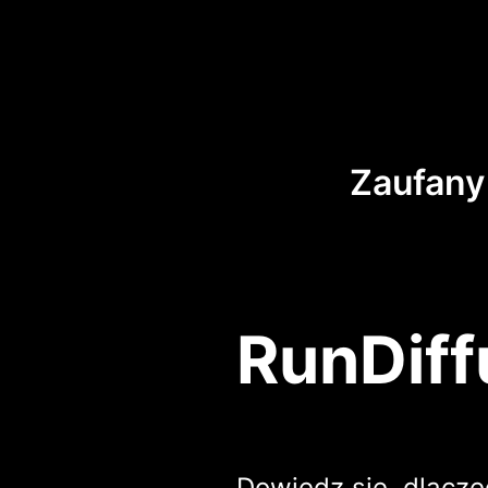
Zaufany
RunDiff
Dowiedz się, dlacze