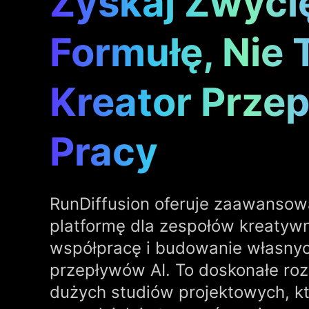
Zyskaj Zwyci
Formułę, Nie 
Kreator Prze
Pracy
RunDiffusion oferuje zaawansow
platformę dla zespołów kreatyw
współpracę i budowanie własnyc
przepływów AI. To doskonałe roz
dużych studiów projektowych, k