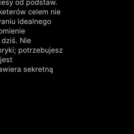
cesy od podstaw.
keterów celem nie
waniu idealnego
omienie
dziś. Nie
ryki; potrzebujesz
 jest
awiera sekretną