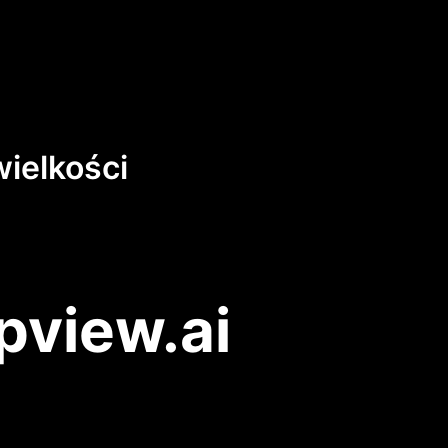
ielkości
pview.ai