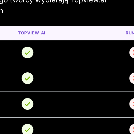
n
TOPVIEW.AI
RUN
o