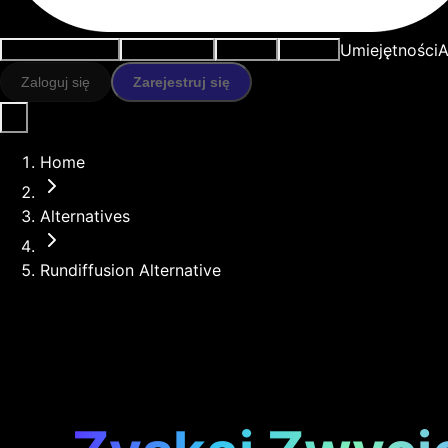
Umiejętności
A
Przypadki użycia
Narzędzia AI
Zasoby
Modele
Zaloguj się
Zarejestruj się
Home
Alternatives
Rundiffusion Alternative