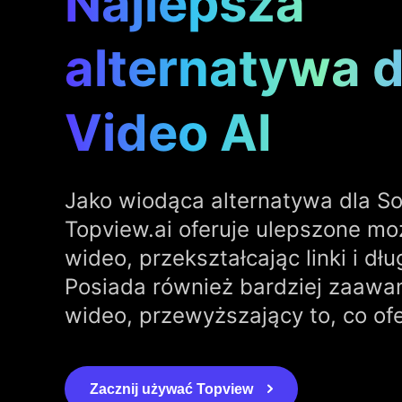
Najlepsza
alternatywa d
Video AI
Jako wiodąca alternatywa dla So
Topview.ai oferuje ulepszone moż
wideo, przekształcając linki i dłu
Posiada również bardziej zaaw
wideo, przewyższający to, co ofe
Zacznij używać Topview