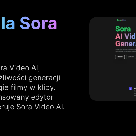
la Sora
ra Video AI,
liwości generacji
gie filmy w klipy.
ansowany edytor
ruje Sora Video AI.