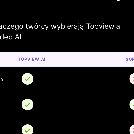
laczego twórcy wybierają Topview.ai
deo AI
TOPVIEW.AI
SOR
eo