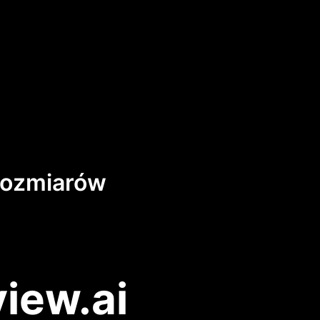
rozmiarów
iew.ai