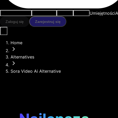
Umiejętności
A
Przypadki użycia
Narzędzia AI
Zasoby
Modele
Zaloguj się
Zarejestruj się
Home
Alternatives
Sora Video Ai Alternative