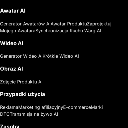
Awatar AI
Generator Awatarów AI
Awatar Produktu
Zaprojektuj
Mojego Awatara
Synchronizacja Ruchu Warg AI
Wideo AI
Generator Wideo AI
Krótkie Wideo AI
Obraz AI
Zdjęcie Produktu AI
Przypadki użycia
Reklama
Marketing afiliacyjny
E-commerce
Marki
DTC
Transmisja na żywo AI
Zasoby