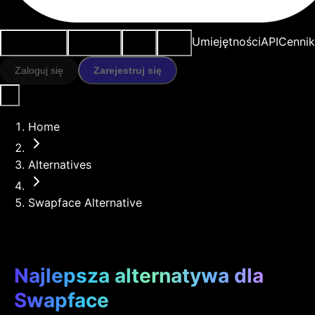
Przypadki
Narzędzia
Zasoby
Modele
Umiejętności
API
Cennik
użycia
AI
Zaloguj się
Zarejestruj się
Home
Alternatives
Swapface Alternative
Najlepsza alternatywa dla
Swapface