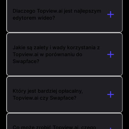
Dlaczego Topview.ai jest najlepszym
edytorem wideo?
Jakie są zalety i wady korzystania z
Topview.ai w porównaniu do
Swapface?
Który jest bardziej opłacalny,
Topview.ai czy Swapface?
Co może zrobić Topview.ai, czego