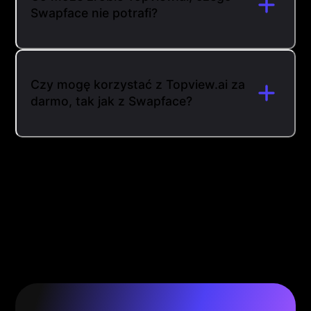
Swapface nie potrafi?
Czy mogę korzystać z Topview.ai za
darmo, tak jak z Swapface?