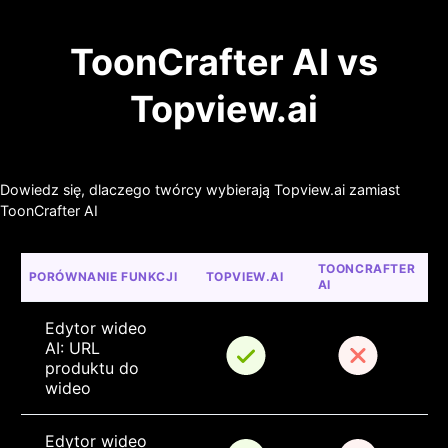
ToonCrafter AI vs
Topview.ai
Dowiedz się, dlaczego twórcy wybierają Topview.ai zamiast
ToonCrafter AI
TOONCRAFTER 
PORÓWNANIE FUNKCJI
TOPVIEW.AI
AI
Edytor wideo 
AI: URL 
produktu do 
wideo
Edytor wideo 