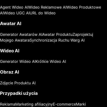
Agent Wideo AI
Wideo Reklamowe AI
Wideo Produktowe
AI
Wideo UGC AI
URL do Wideo
Awatar AI
Generator Awatarów AI
Awatar Produktu
Zaprojektuj
Mojego Awatara
Synchronizacja Ruchu Warg AI
Wideo AI
Generator Wideo AI
Krótkie Wideo AI
Obraz AI
Zdjęcie Produktu AI
Przypadki użycia
Reklama
Marketing afiliacyjny
E-commerce
Marki