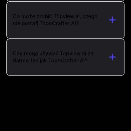
Co może zrobić Topview.ai, czego
nie potrafi ToonCrafter AI?
Czy mogę używać Topview.ai za
darmo tak jak ToonCrafter AI?