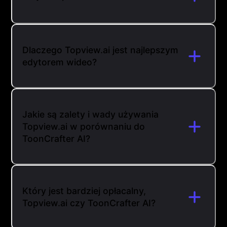
Dlaczego Topview.ai jest najlepszym
edytorem wideo?
Jakie są zalety i wady używania
Topview.ai w porównaniu do
ToonCrafter AI?
Który jest bardziej opłacalny,
Topview.ai czy ToonCrafter AI?