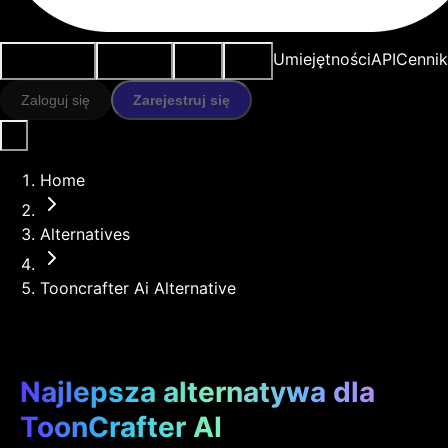
Przypadki
Narzędzia
Zasoby
Modele
Umiejętności
API
Cennik
użycia
AI
Zaloguj się
Zarejestruj się
Home
Alternatives
Tooncrafter Ai Alternative
Najlepsza alternatywa dla
ToonCrafter AI