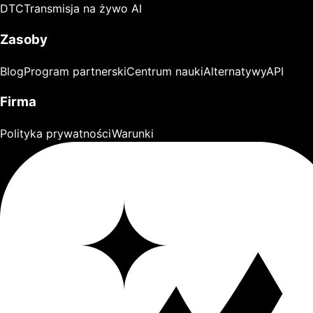
DTC
Transmisja na żywo AI
Zasoby
Blog
Program partnerski
Centrum nauki
Alternatywy
API
Firma
Polityka prywatności
Warunki