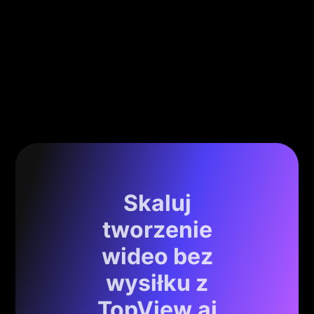
Skaluj
tworzenie
wideo bez
wysiłku z
TopView.ai