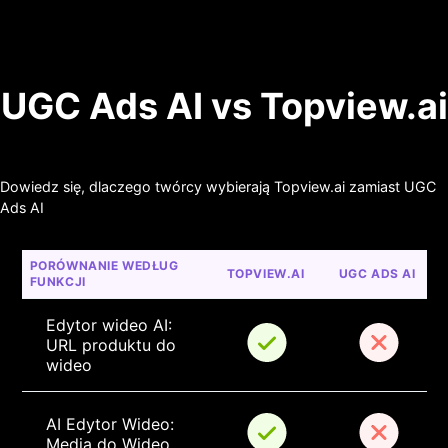
UGC Ads AI vs Topview.ai
Dowiedz się, dlaczego twórcy wybierają Topview.ai zamiast UGC
Ads AI
PORÓWNANIE WEDŁUG 
TOPVIEW.AI
UGC ADS AI
FUNKCJI
Edytor wideo AI: 
URL produktu do 
wideo
AI Edytor Wideo: 
Media do Wideo