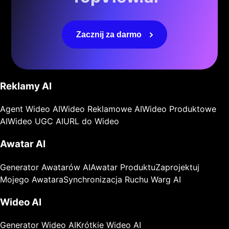
Zacznij za darmo
Reklamy AI
Agent Wideo AI
Wideo Reklamowe AI
Wideo Produktowe
AI
Wideo UGC AI
URL do Wideo
Awatar AI
Generator Awatarów AI
Awatar Produktu
Zaprojektuj
Mojego Awatara
Synchronizacja Ruchu Warg AI
Wideo AI
Generator Wideo AI
Krótkie Wideo AI