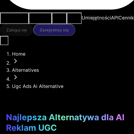
Przypadki
Narzędzia
Zasoby
Modele
Umiejętności
API
Cennik
użycia
AI
Zaloguj się
Zarejestruj się
Home
Alternatives
Ugc Ads Ai Alternative
Najlepsza Alternatywa dla AI
Reklam UGC