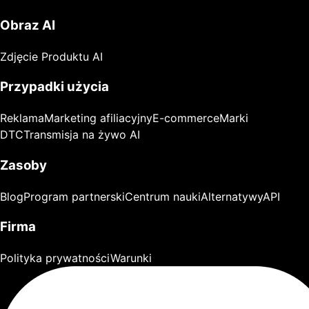
Obraz AI
Zdjęcie Produktu AI
Przypadki użycia
Reklama
Marketing afiliacyjny
E-commerce
Marki
DTC
Transmisja na żywo AI
Zasoby
Blog
Program partnerski
Centrum nauki
Alternatywy
API
Firma
Polityka prywatności
Warunki