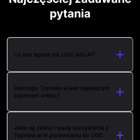
pytania
Co jest lepsze niż UGC Ads AI?
Dlaczego Topview.ai jest najlepszym
edytorem wideo?
Jakie są zalety i wady korzystania z
Topview.ai w porównaniu do UGC