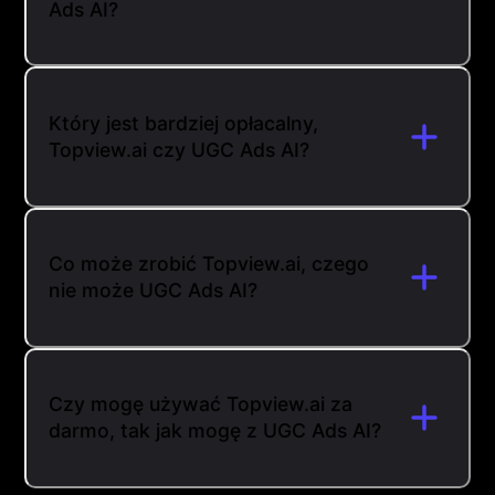
Ads AI?
Który jest bardziej opłacalny,
Topview.ai czy UGC Ads AI?
Co może zrobić Topview.ai, czego
nie może UGC Ads AI?
Czy mogę używać Topview.ai za
darmo, tak jak mogę z UGC Ads AI?