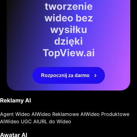
tworzenie
wideo bez
wysiłku
dzięki
TopView.ai
Rozpocznij za darmo
Reklamy AI
Agent Wideo AI
Wideo Reklamowe AI
Wideo Produktowe
AI
Wideo UGC AI
URL do Wideo
Awatar AI