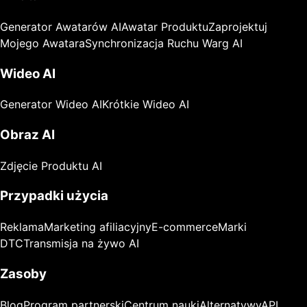
Generator Awatarów AI
Awatar Produktu
Zaprojektuj
Mojego Awatara
Synchronizacja Ruchu Warg AI
Wideo AI
Generator Wideo AI
Krótkie Wideo AI
Obraz AI
Zdjęcie Produktu AI
Przypadki użycia
Reklama
Marketing afiliacyjny
E-commerce
Marki
DTC
Transmisja na żywo AI
Zasoby
Blog
Program partnerski
Centrum nauki
Alternatywy
API