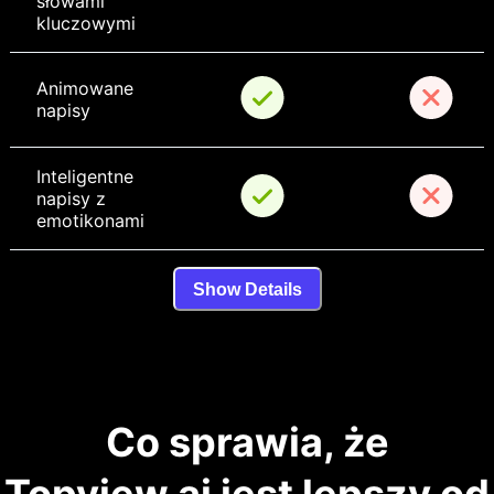
słowami 
kluczowymi
Animowane 
napisy
Inteligentne 
napisy z 
emotikonami
Show Details
Co sprawia, że