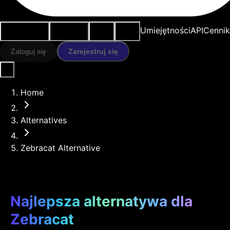
Przypadki
Narzędzia
Zasoby
Modele
Umiejętności
API
Cennik
użycia
AI
Zaloguj się
Zarejestruj się
Home
Alternatives
Zebracat Alternative
Najlepsza alternatywa dla
Zebracat