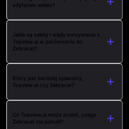
edytorem wideo?
Jakie są zalety i wady korzystania z
Topview.ai w porównaniu do
Zebracat?
Który jest bardziej opłacalny,
Topview.ai czy Zebracat?
Co Topview.ai może zrobić, czego
Zebracat nie potrafi?