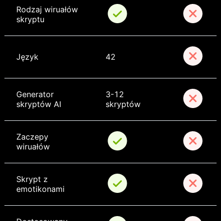
Rodzaj wiruałów 
skryptu
Język
42
Generator 
3-12 
skryptów AI
skryptów
Zaczepy 
wiruałów
Skrypt z 
emotikonami