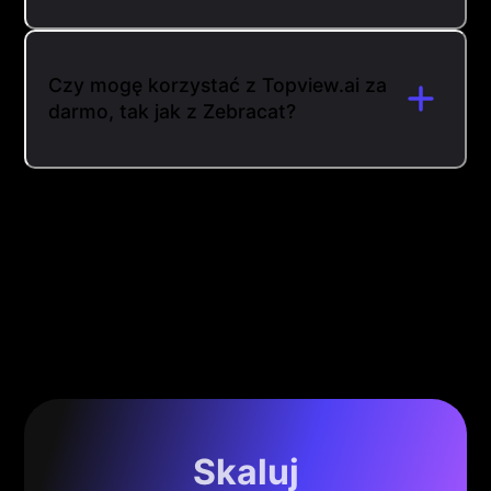
Czy mogę korzystać z Topview.ai za
darmo, tak jak z Zebracat?
Skaluj