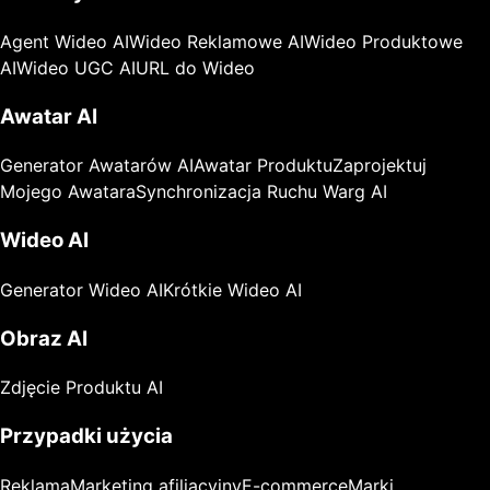
Agent Wideo AI
Wideo Reklamowe AI
Wideo Produktowe
AI
Wideo UGC AI
URL do Wideo
Awatar AI
Generator Awatarów AI
Awatar Produktu
Zaprojektuj
Mojego Awatara
Synchronizacja Ruchu Warg AI
Wideo AI
Generator Wideo AI
Krótkie Wideo AI
Obraz AI
Zdjęcie Produktu AI
Przypadki użycia
Reklama
Marketing afiliacyjny
E-commerce
Marki