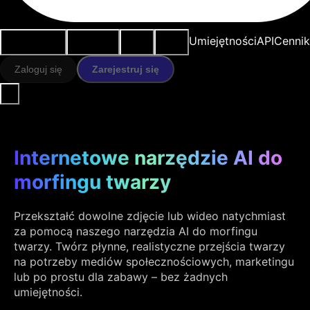
Przypadki
Narzędzia
Zasoby
Modele
Umiejętności
API
Cennik
użycia
AI
Zaloguj się
Zarejestruj się
Internetowe narzędzie AI do
morfingu twarzy
Przekształć dowolne zdjęcie lub wideo natychmiast
za pomocą naszego narzędzia AI do morfingu
twarzy. Twórz płynne, realistyczne przejścia twarzy
na potrzeby mediów społecznościowych, marketingu
lub po prostu dla zabawy – bez żadnych
umiejętności.