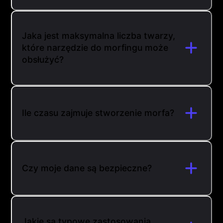
Jaka jest maksymalna liczba twarzy,
które narzędzie do morfingu może
obsłużyć?
Ile czasu zajmuje stworzenie morfa?
Czy moje dane są bezpieczne?
Jakie są typowe zastosowania