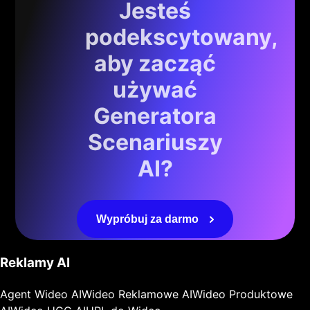
Jesteś
podekscytowany,
aby zacząć
używać
Generatora
Scenariuszy
AI?
Wypróbuj za darmo
Reklamy AI
Agent Wideo AI
Wideo Reklamowe AI
Wideo Produktowe