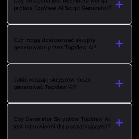
Czy dostępna jest bezpłatna wersja
próbna TopView AI Script Generator?
Czy mogę dostosować skrypty
generowane przez TopView AI?
Jakie rodzaje skryptów może
generować TopView AI?
Czy Generator Skryptów TopView AI
jest odpowiedni dla początkujących?