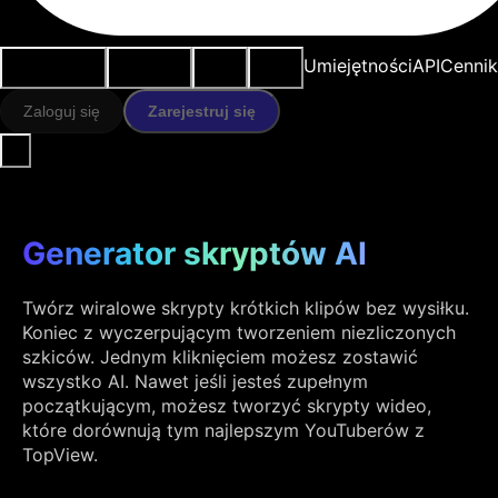
Przypadki
Narzędzia
Zasoby
Modele
Umiejętności
API
Cennik
użycia
AI
Zaloguj się
Zarejestruj się
Generator skryptów AI
Twórz wiralowe skrypty krótkich klipów bez wysiłku.
Koniec z wyczerpującym tworzeniem niezliczonych
szkiców. Jednym kliknięciem możesz zostawić
wszystko AI. Nawet jeśli jesteś zupełnym
początkującym, możesz tworzyć skrypty wideo,
które dorównują tym najlepszym YouTuberów z
TopView.