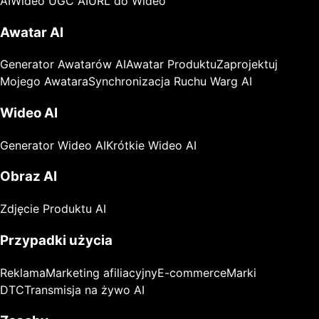
AI
Wideo UGC AI
URL do Wideo
Awatar AI
Generator Awatarów AI
Awatar Produktu
Zaprojektuj
Mojego Awatara
Synchronizacja Ruchu Warg AI
Wideo AI
Generator Wideo AI
Krótkie Wideo AI
Obraz AI
Zdjęcie Produktu AI
Przypadki użycia
Reklama
Marketing afiliacyjny
E-commerce
Marki
DTC
Transmisja na żywo AI