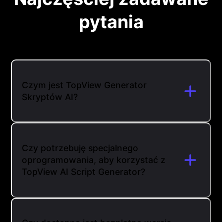
pytania
Czym jest TopView Generator
Skryptów AI?
Czy potrzebuję specjalnego
oprogramowania, aby korzystać z
TopView AI Script Generator?