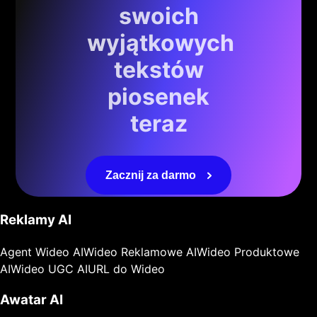
swoich
wyjątkowych
tekstów
piosenek
teraz
Zacznij za darmo
Reklamy AI
Agent Wideo AI
Wideo Reklamowe AI
Wideo Produktowe
AI
Wideo UGC AI
URL do Wideo
Awatar AI