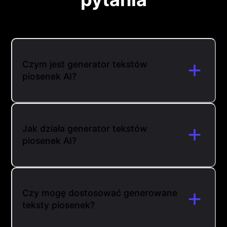
Czym jest generator tekstów
piosenek AI?
Jak działa generator tekstów
piosenek AI?
Czy mogę dostosować generowane
teksty piosenek?