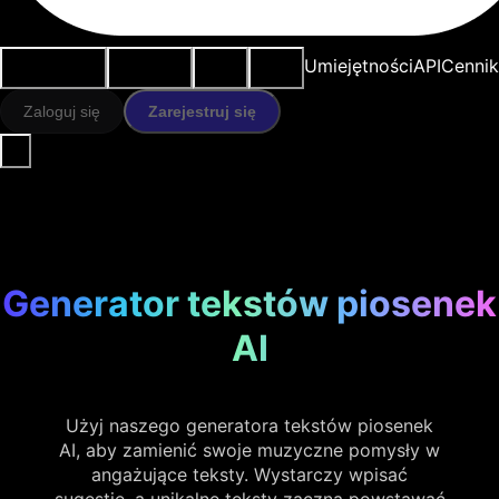
Przypadki
Narzędzia
Zasoby
Modele
Umiejętności
API
Cennik
użycia
AI
Zaloguj się
Zarejestruj się
Generator tekstów piosenek
AI
Użyj naszego generatora tekstów piosenek
AI, aby zamienić swoje muzyczne pomysły w
angażujące teksty. Wystarczy wpisać
sugestię, a unikalne teksty zaczną powstawać