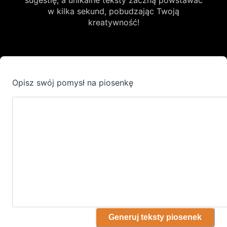
w kilka sekund, pobudzając Twoją
kreatywność!
Opisz swój pomysł na piosenkę
Generuj teksty piosenek