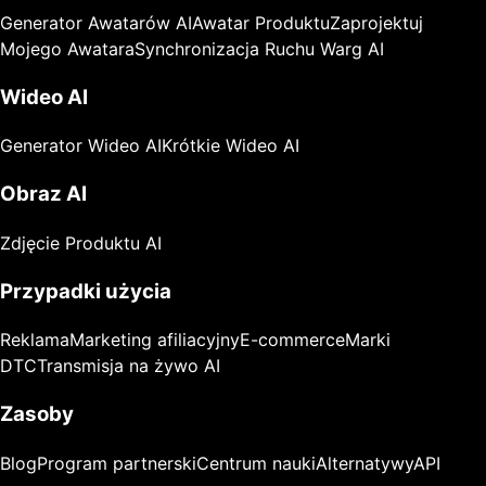
Generator Awatarów AI
Awatar Produktu
Zaprojektuj
Mojego Awatara
Synchronizacja Ruchu Warg AI
Wideo AI
Generator Wideo AI
Krótkie Wideo AI
Obraz AI
Zdjęcie Produktu AI
Przypadki użycia
Reklama
Marketing afiliacyjny
E-commerce
Marki
DTC
Transmisja na żywo AI
Zasoby
Blog
Program partnerski
Centrum nauki
Alternatywy
API