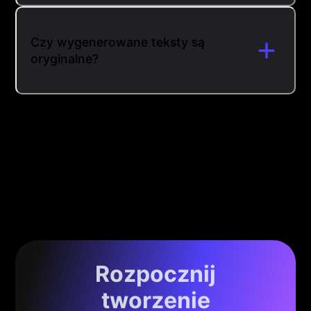
Czy wygenerowane teksty są
oryginalne?
Rozpocznij
tworzenie