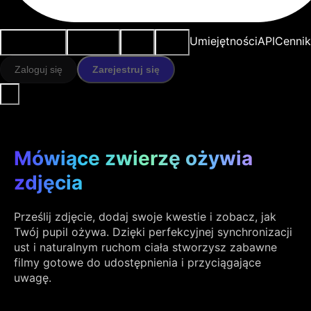
Przypadki
Narzędzia
Zasoby
Modele
Umiejętności
API
Cennik
użycia
AI
Zaloguj się
Zarejestruj się
Mówiące zwierzę ożywia
zdjęcia
Prześlij zdjęcie, dodaj swoje kwestie i zobacz, jak
Twój pupil ożywa. Dzięki perfekcyjnej synchronizacji
ust i naturalnym ruchom ciała stworzysz zabawne
filmy gotowe do udostępnienia i przyciągające
uwagę.