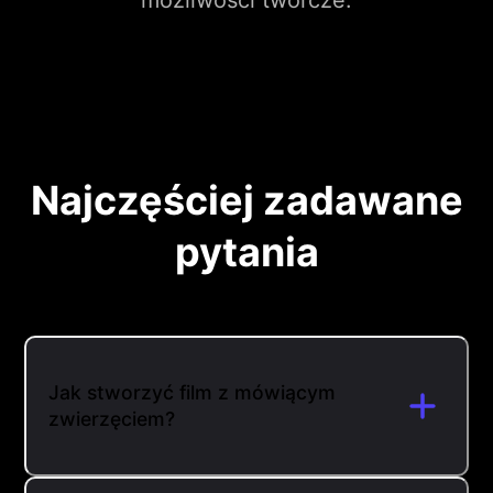
możliwości twórcze.
Najczęściej zadawane
pytania
Jak stworzyć film z mówiącym
zwierzęciem?