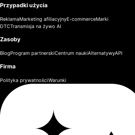
Przypadki użycia
Reklama
Marketing afiliacyjny
E-commerce
Marki
DTC
Transmisja na żywo AI
Zasoby
Blog
Program partnerski
Centrum nauki
Alternatywy
API
Firma
Polityka prywatności
Warunki