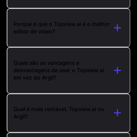
Porque é que o Topview.ai é o melhor
editor de vídeo?
Quais são as vantagens e
desvantagens de usar o Topview.ai
em vez do Argil?
Qual é mais rentável, Topview.ai ou
Argil?