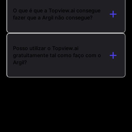
O que é que a Topview.ai consegue
fazer que a Argil não consegue?
Posso utilizar o Topview.ai
gratuitamente tal como faço com o
Argil?