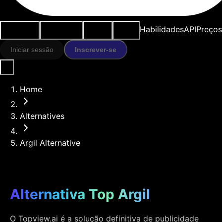
Casos de
Ferramentas
Recursos
Modelos
Habilidades
API
Preços
uso
IA
Iniciar sessão
Inscrever-se
Home
Alternatives
Argil Alternative
Alternativa Top Argil
O Topview.ai é a solução definitiva de publicidade