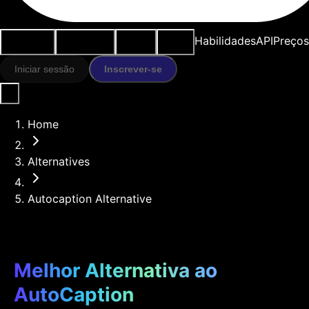
Casos de
Ferramentas
Recursos
Modelos
Habilidades
API
Preços
uso
IA
Iniciar sessão
Inscrever-se
Home
Alternatives
Autocaption Alternative
Melhor Alternativa ao
AutoCaption