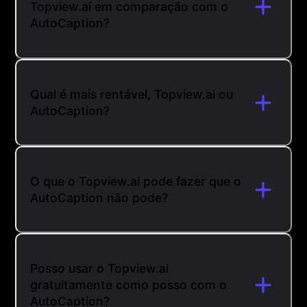
Topview.ai em comparação com o
AutoCaption?
Qual é mais rentável, Topview.ai ou
AutoCaption?
O que o Topview.ai pode fazer que o
AutoCaption não pode?
Posso usar o Topview.ai
gratuitamente como posso com o
AutoCaption?