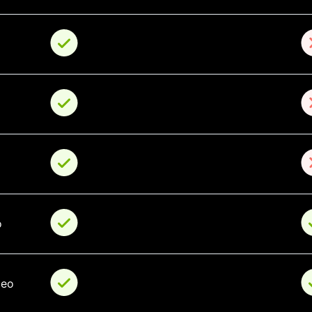
o
deo