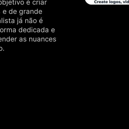
bjetivo é criar
s e de grande
ista já não é
aforma dedicada e
ender as nuances
o.