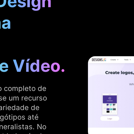
Design
ma
de Vídeo.
o completo de
-se um recurso
ariedade de
gótipos até
neralistas. No