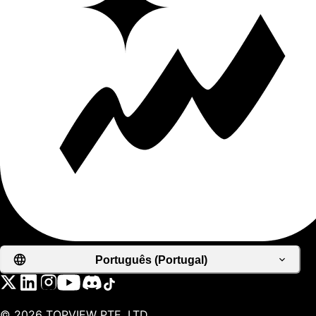
Português (Portugal)
©
2026
TOPVIEW PTE. LTD.