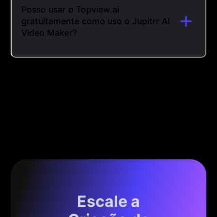
Posso usar o Topview.ai
gratuitamente como uso o Jupitrr AI
Video Maker?
Escale a