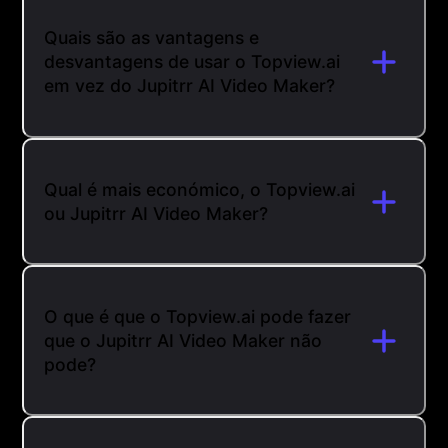
Quais são as vantagens e
desvantagens de usar o Topview.ai
em vez do Jupitrr AI Video Maker?
Qual é mais económico, o Topview.ai
ou Jupitrr AI Video Maker?
O que é que o Topview.ai pode fazer
que o Jupitrr AI Video Maker não
pode?