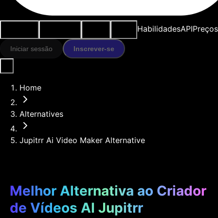
Casos de
Ferramentas
Recursos
Modelos
Habilidades
API
Preços
uso
IA
Iniciar sessão
Inscrever-se
Home
Alternatives
Jupitrr Ai Video Maker Alternative
Melhor Alternativa ao Criador
de Vídeos AI Jupitrr