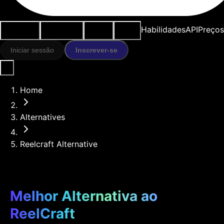
Casos de
Ferramentas
Recursos
Modelos
Habilidades
API
Preços
uso
IA
Iniciar sessão
Inscrever-se
Home
Alternatives
Reelcraft Alternative
Melhor Alternativa ao
ReelCraft