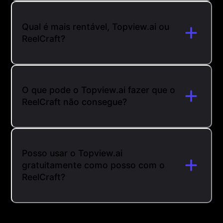
Qual é mais rentável, Topview.ai ou
ReelCraft?
O que pode o Topview.ai fazer que o
ReelCraft não consegue?
Posso usar o Topview.ai
gratuitamente como posso com o
ReelCraft?