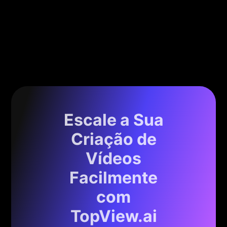
Escale a Sua
Criação de
Vídeos
Facilmente
com
TopView.ai