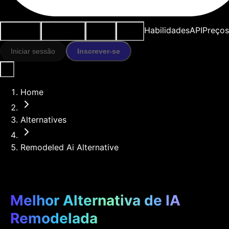
Casos de
Ferramentas
Recursos
Modelos
Habilidades
API
Preços
uso
IA
Iniciar sessão
Inscrever-se
Home
Alternatives
Remodeled Ai Alternative
Melhor Alternativa de IA
Remodelada