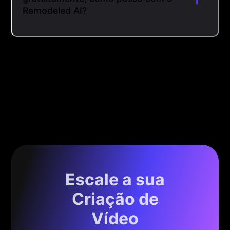
Remodeled AI?
Escale a sua
Criação de
Vídeo