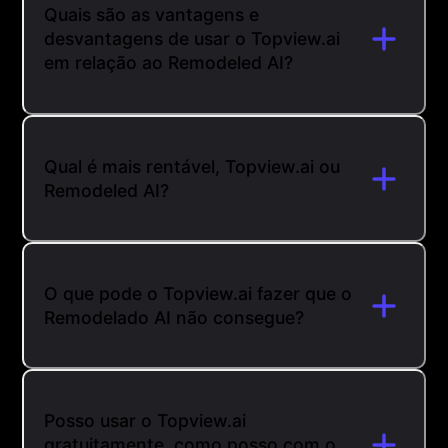
Quais são as vantagens e
desvantagens de usar o Topview.ai
em relação ao Remodeled AI?
Qual é mais rentável, Topview.ai ou
Remodeled AI?
O que pode o Topview.ai fazer que o
Remodelado AI não consegue?
Posso usar o Topview.ai
gratuitamente, como posso com o