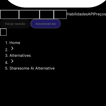
Casos de
Ferramentas
Recursos
Modelos
Habilidades
API
Preços
uso
IA
Iniciar sessão
Inscrever-se
Home
Alternatives
Sharesome Ai Alternative