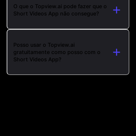
O que o Topview.ai pode fazer que o
Short Videos App não consegue?
Posso usar o Topview.ai
gratuitamente como posso com o
Short Videos App?