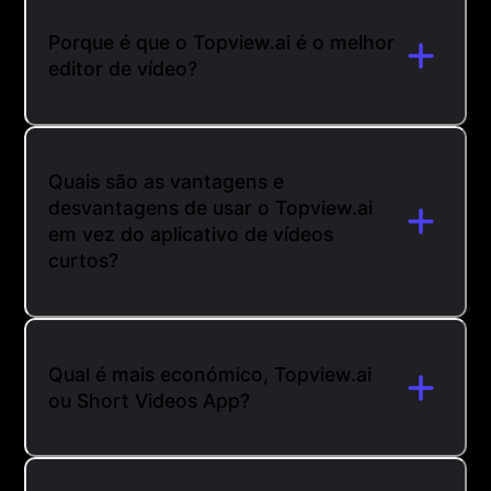
Porque é que o Topview.ai é o melhor
editor de vídeo?
Quais são as vantagens e
desvantagens de usar o Topview.ai
em vez do aplicativo de vídeos
curtos?
Qual é mais económico, Topview.ai
ou Short Videos App?