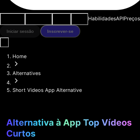
Casos de
Ferramentas
Recursos
Modelos
Habilidades
API
Preços
uso
IA
Iniciar sessão
Inscrever-se
Home
Alternatives
Short Videos App Alternative
Alternativa à App Top Vídeos
Curtos