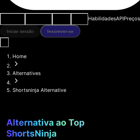
Casos de
Ferramentas
Recursos
Modelos
Habilidades
API
Preços
uso
IA
Iniciar sessão
Inscrever-se
Home
Alternatives
Shortsninja Alternative
Alternativa ao Top
ShortsNinja