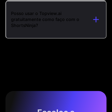
Posso usar o Topview.ai
gratuitamente como faço com o
ShortsNinja?