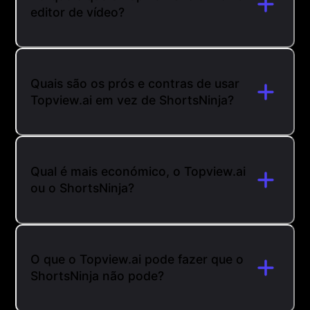
editor de vídeo?
Quais são os prós e contras de usar
Topview.ai em vez de ShortsNinja?
Qual é mais económico, o Topview.ai
ou o ShortsNinja?
O que o Topview.ai pode fazer que o
ShortsNinja não pode?