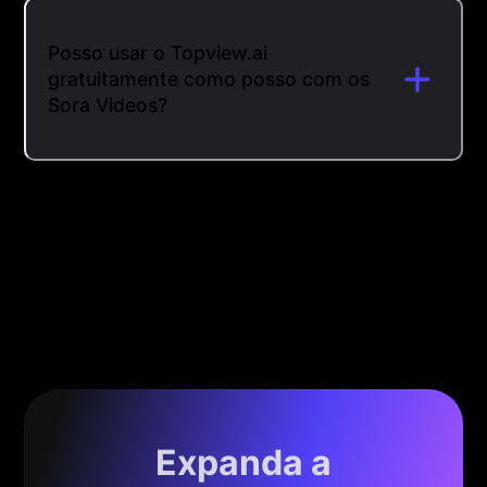
Posso usar o Topview.ai
gratuitamente como posso com os
Sora Videos?
Expanda a