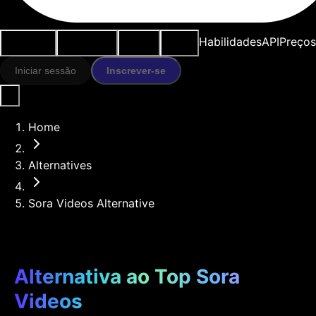
Casos de
Ferramentas
Recursos
Modelos
Habilidades
API
Preços
uso
IA
Iniciar sessão
Inscrever-se
Home
Alternatives
Sora Videos Alternative
Alternativa ao Top Sora
Videos