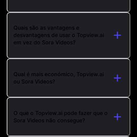
Quais são as vantagens e
desvantagens de usar o Topview.ai
em vez do Sora Videos?
Qual é mais económico, Topview.ai
ou Sora Videos?
O que o Topview.ai pode fazer que o
Sora Videos não consegue?