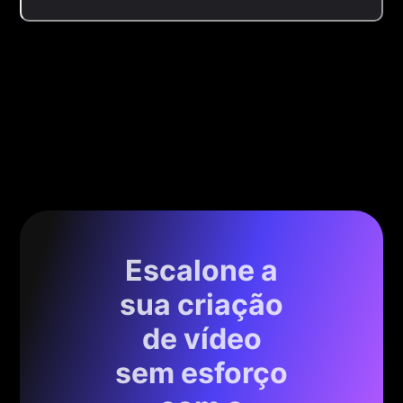
Escalone a
sua criação
de vídeo
sem esforço