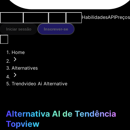
Casos de
Ferramentas
Recursos
Modelos
Habilidades
API
Preços
uso
IA
Iniciar sessão
Inscrever-se
Home
Alternatives
Trendvideo Ai Alternative
Alternativa AI de Tendência
Topview