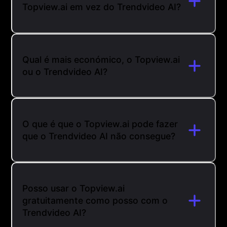
Topview.ai em vez do Trendvideo AI?
Qual é mais económico, o Topview.ai
ou o Trendvideo AI?
O que é que o Topview.ai pode fazer
que o Trendvideo AI não consegue?
Posso usar o Topview.ai
gratuitamente como posso com o
Trendvideo AI?