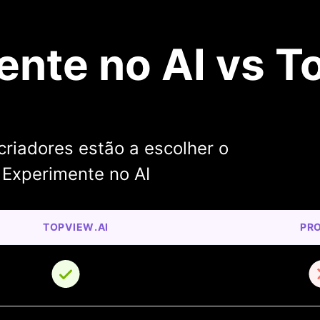
nte no AI vs T
riadores estão a escolher o
 Experimente no AI
TOPVIEW.AI
PRO