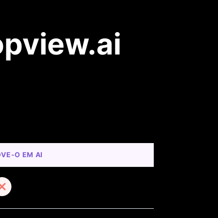
opview.ai
VE-O EM AI