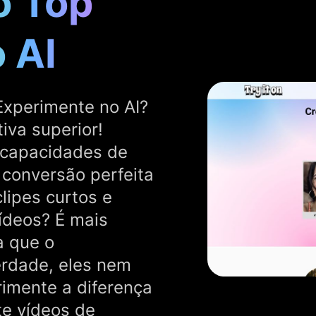
o Top
 AI
Experimente no AI?
iva superior!
 capacidades de
conversão perfeita
lipes curtos e
vídeos? É mais
a que o
erdade, eles nem
rimente a diferença
te vídeos de