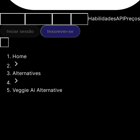
Casos de
Ferramentas
Recursos
Modelos
Habilidades
API
Preços
uso
IA
Iniciar sessão
Inscrever-se
Home
Alternatives
Veggie Ai Alternative