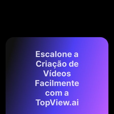
Escalone a
Criação de
Vídeos
Facilmente
com a
TopView.ai