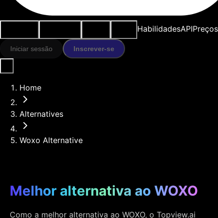
Casos de
Ferramentas
Recursos
Modelos
Habilidades
API
Preços
uso
IA
Iniciar sessão
Inscrever-se
Home
Alternatives
Woxo Alternative
Melhor alternativa ao WOXO
Como a melhor alternativa ao WOXO, o Topview.ai