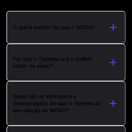
O que é melhor do que o WOXO?
Por que o Topview.ai é o melhor
editor de vídeo?
Quais são as vantagens e
desvantagens de usar o Topview.ai
em relação ao WOXO?