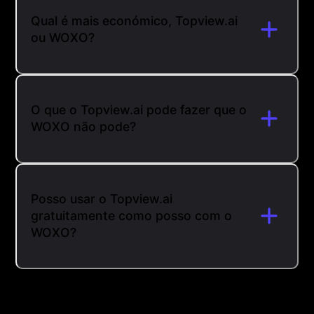
Qual é mais económico, Topview.ai
ou WOXO?
O que o Topview.ai pode fazer que o
WOXO não pode?
Posso usar o Topview.ai
gratuitamente como posso com o
WOXO?