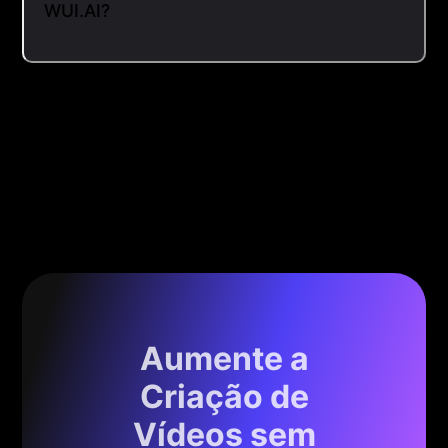
WUI.AI?
Aumente a
Criação de
Vídeos sem