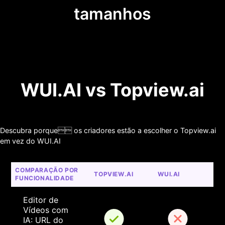
tamanhos
WUI.AI vs Topview.ai
Descubra porque os criadores estão a escolher o Topview.ai
em vez do WUI.AI
COMPARAÇÃO POR 
TOPVIEW.AI
WUI.AI
FUNCIONALIDADE
Editor de 
Vídeos com 
IA: URL do 