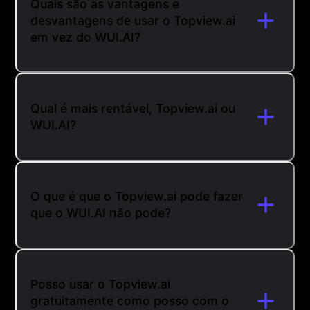
Quais são as vantagens e
desvantagens de usar o Topview.ai
em vez do WUI.AI?
Qual é mais rentável, Topview.ai ou
WUI.AI?
O que é que o Topview.ai pode fazer
que o WUI.AI não pode?
Posso usar o Topview.ai
gratuitamente como posso com o