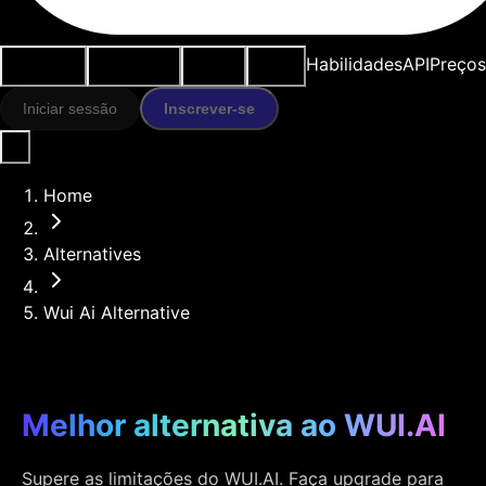
Casos de
Ferramentas
Recursos
Modelos
Habilidades
API
Preços
uso
IA
Iniciar sessão
Inscrever-se
Home
Alternatives
Wui Ai Alternative
Melhor alternativa ao WUI.AI
Supere as limitações do WUI.AI. Faça upgrade para