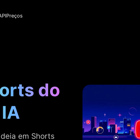
API
Preços
orts do
 IA
ideia em Shorts