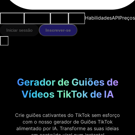
Casos de
Ferramentas
Recursos
Modelos
Habilidades
API
Preços
uso
IA
Iniciar sessão
Inscrever-se
Gerador de Guiões de
Vídeos TikTok de IA
Crie guiões cativantes do TikTok sem esforço
com o nosso gerador de Guiões TikTok
alimentado por IA. Transforme as suas ideias
em conteúdo viral num instante!