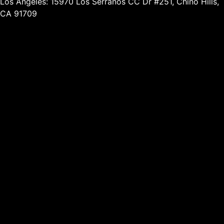
Los Angeles: 15970 Los Serranos CC Dr #251, Chino Hills,
CA 91709