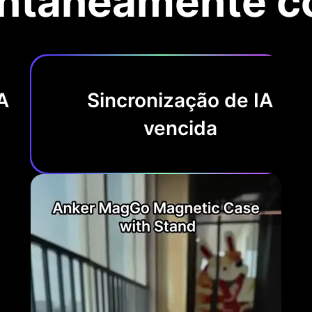
antaneamente c
A
Sincronização de IA
vencida