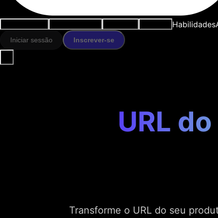
Habilidades
Casos de uso
Ferramentas IA
Recursos
Modelos
Iniciar sessão
Inscrever-se
URL do 
Transforme o URL do seu produt